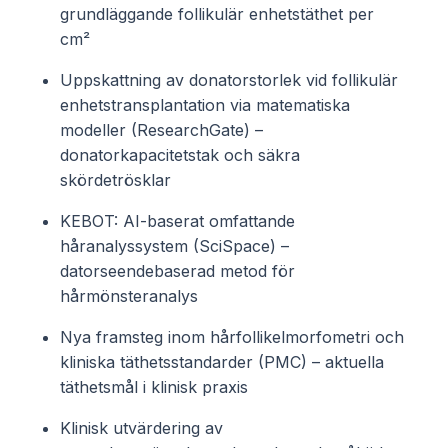
grundläggande follikulär enhetstäthet per
cm²
Uppskattning av donatorstorlek vid follikulär
enhetstransplantation via matematiska
modeller (ResearchGate) –
donatorkapacitetstak och säkra
skördetrösklar
KEBOT: AI-baserat omfattande
håranalyssystem (SciSpace) –
datorseendebaserad metod för
hårmönsteranalys
Nya framsteg inom hårfollikelmorfometri och
kliniska täthetsstandarder (PMC) – aktuella
täthetsmål i klinisk praxis
Klinisk utvärdering av