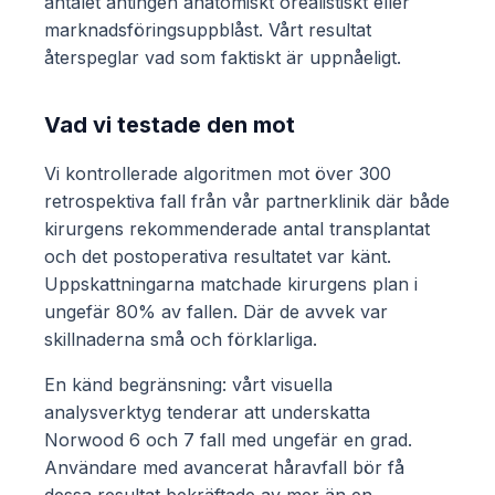
antalet antingen anatomiskt orealistiskt eller
marknadsföringsuppblåst. Vårt resultat
återspeglar vad som faktiskt är uppnåeligt.
Vad vi testade den mot
Vi kontrollerade algoritmen mot över 300
retrospektiva fall från vår partnerklinik där både
kirurgens rekommenderade antal transplantat
och det postoperativa resultatet var känt.
Uppskattningarna matchade kirurgens plan i
ungefär 80% av fallen. Där de avvek var
skillnaderna små och förklarliga.
En känd begränsning: vårt visuella
analysverktyg tenderar att underskatta
Norwood 6 och 7 fall med ungefär en grad.
Användare med avancerat håravfall bör få
dessa resultat bekräftade av mer än en