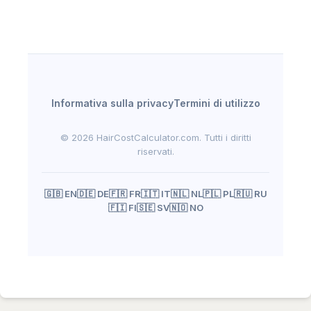
Informativa sulla privacy
Termini di utilizzo
© 2026
HairCostCalculator.com
. Tutti i diritti
riservati.
🇬🇧 EN
🇩🇪 DE
🇫🇷 FR
🇮🇹 IT
🇳🇱 NL
🇵🇱 PL
🇷🇺 RU
🇫🇮 FI
🇸🇪 SV
🇳🇴 NO